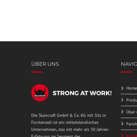
the
field
image
empty.
to
continue.
ÜBER UNS
NAVI
Home
Produ
Über 
Die Skancraft GmbH & Co. KG mit Sitz in
Fürstenzell ist ein mittelständisches
Fans
Unternehmen, das mit mehr als 30 Jahren
Konta
Erfahrung im Segment der