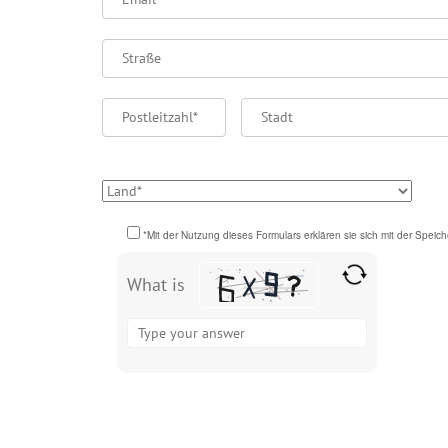
Please
*Mit der Nutzung dieses Formulars erklären sie sich mit der Spei
leave
this
What is
field
Solve
empty.
the
math
problem
Please
shown
leave
in
this