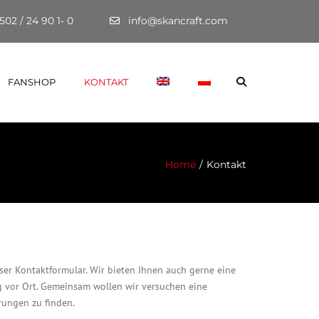
×
502 / 24 90 1- 0
info@skancraft.com
Search
FANSHOP
KONTAKT
KONTAKT
HÄNDLERANFRAGE
Home
Kontakt
nser Kontaktformular. Wir bieten Ihnen auch gerne eine
 vor Ort. Gemeinsam wollen wir versuchen eine
rungen zu finden.