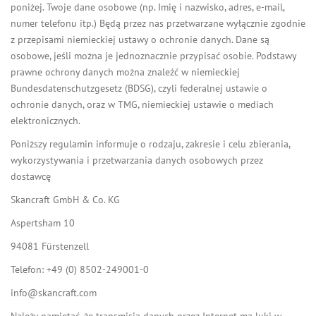
poniżej. Twoje dane osobowe (np. Imię i nazwisko, adres, e-mail,
numer telefonu itp.) Będą przez nas przetwarzane wyłącznie zgodnie
z przepisami niemieckiej ustawy o ochronie danych. Dane są
osobowe, jeśli można je jednoznacznie przypisać osobie. Podstawy
prawne ochrony danych można znaleźć w niemieckiej
Bundesdatenschutzgesetz (BDSG), czyli federalnej ustawie o
ochronie danych, oraz w TMG, niemieckiej ustawie o mediach
elektronicznych.
Poniższy regulamin informuje o rodzaju, zakresie i celu zbierania,
wykorzystywania i przetwarzania danych osobowych przez
dostawcę
Skancraft GmbH & Co. KG
Aspertsham 10
94081 Fürstenzell
Telefon: +49 (0) 8502-249001-0
info@skancraft.com
Należy pamiętać, że transmisja danych przez Internet ma luki w