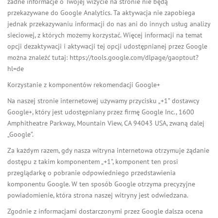
żadne informacje o Twojej wizycie na stronie nie będą
przekazywane do Google Analytics. Ta aktywacja nie zapobiega
jednak przekazywaniu informacji do nas ani do innych usług analizy
sieciowej, z których możemy korzystać. Więcej informacji na temat
opcji dezaktywacji i aktywacji tej opcji udostępnianej przez Google
można znaleźć tutaj: https://tools.google.com/dlpage/gaoptout?
hl=de
Korzystanie z komponentów rekomendacji Google+
Na naszej stronie internetowej używamy przycisku „+1” dostawcy
Google+, który jest udostępniany przez firmę Google Inc., 1600
Amphitheatre Parkway, Mountain View, CA 94043 USA, zwaną dalej
„Google”.
Za każdym razem, gdy nasza witryna internetowa otrzymuje żądanie
dostępu z takim komponentem „+1”, komponent ten prosi
przeglądarkę o pobranie odpowiedniego przedstawienia
komponentu Google. W ten sposób Google otrzyma precyzyjne
powiadomienie, która strona naszej witryny jest odwiedzana.
Zgodnie z informacjami dostarczonymi przez Google dalsza ocena