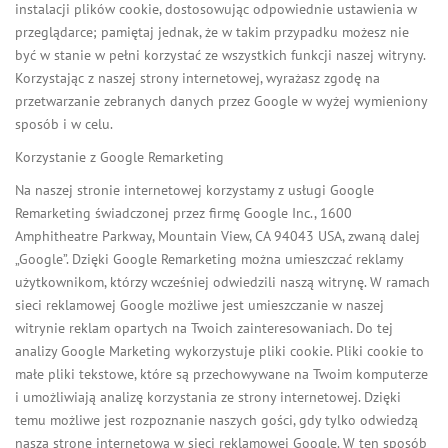
instalacji plików cookie, dostosowując odpowiednie ustawienia w
przeglądarce; pamiętaj jednak, że w takim przypadku możesz nie
być w stanie w pełni korzystać ze wszystkich funkcji naszej witryny.
Korzystając z naszej strony internetowej, wyrażasz zgodę na
przetwarzanie zebranych danych przez Google w wyżej wymieniony
sposób i w celu.
Korzystanie z Google Remarketing
Na naszej stronie internetowej korzystamy z usługi Google
Remarketing świadczonej przez firmę Google Inc., 1600
Amphitheatre Parkway, Mountain View, CA 94043 USA, zwaną dalej
„Google”. Dzięki Google Remarketing można umieszczać reklamy
użytkownikom, którzy wcześniej odwiedzili naszą witrynę. W ramach
sieci reklamowej Google możliwe jest umieszczanie w naszej
witrynie reklam opartych na Twoich zainteresowaniach. Do tej
analizy Google Marketing wykorzystuje pliki cookie. Pliki cookie to
małe pliki tekstowe, które są przechowywane na Twoim komputerze
i umożliwiają analizę korzystania ze strony internetowej. Dzięki
temu możliwe jest rozpoznanie naszych gości, gdy tylko odwiedzą
naszą stronę internetową w sieci reklamowej Google. W ten sposób