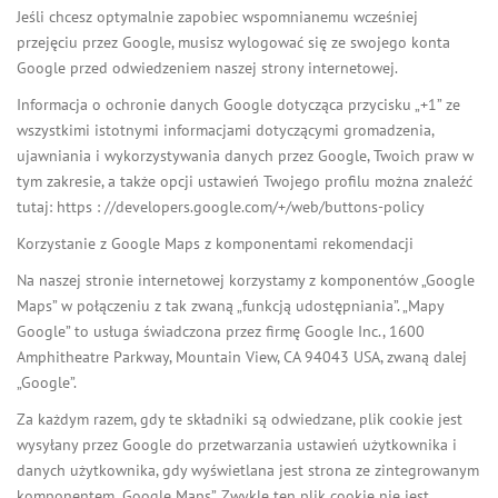
Jeśli chcesz optymalnie zapobiec wspomnianemu wcześniej
przejęciu przez Google, musisz wylogować się ze swojego konta
Google przed odwiedzeniem naszej strony internetowej.
Informacja o ochronie danych Google dotycząca przycisku „+1” ze
wszystkimi istotnymi informacjami dotyczącymi gromadzenia,
ujawniania i wykorzystywania danych przez Google, Twoich praw w
tym zakresie, a także opcji ustawień Twojego profilu można znaleźć
tutaj: https : //developers.google.com/+/web/buttons-policy
Korzystanie z Google Maps z komponentami rekomendacji
Na naszej stronie internetowej korzystamy z komponentów „Google
Maps” w połączeniu z tak zwaną „funkcją udostępniania”. „Mapy
Google” to usługa świadczona przez firmę Google Inc., 1600
Amphitheatre Parkway, Mountain View, CA 94043 USA, zwaną dalej
„Google”.
Za każdym razem, gdy te składniki są odwiedzane, plik cookie jest
wysyłany przez Google do przetwarzania ustawień użytkownika i
danych użytkownika, gdy wyświetlana jest strona ze zintegrowanym
komponentem „Google Maps”. Zwykle ten plik cookie nie jest