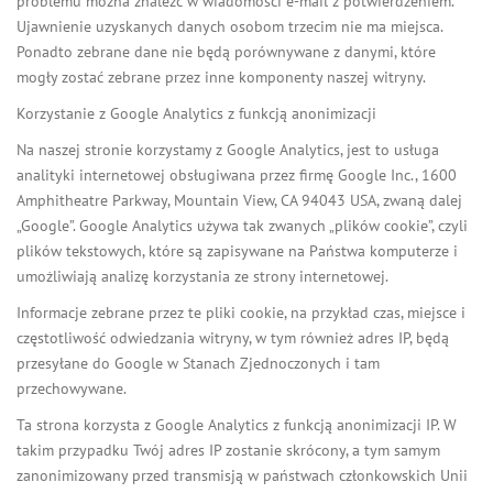
problemu można znaleźć w wiadomości e-mail z potwierdzeniem.
Ujawnienie uzyskanych danych osobom trzecim nie ma miejsca.
Ponadto zebrane dane nie będą porównywane z danymi, które
mogły zostać zebrane przez inne komponenty naszej witryny.
Korzystanie z Google Analytics z funkcją anonimizacji
Na naszej stronie korzystamy z Google Analytics, jest to usługa
analityki internetowej obsługiwana przez firmę Google Inc., 1600
Amphitheatre Parkway, Mountain View, CA 94043 USA, zwaną dalej
„Google”. Google Analytics używa tak zwanych „plików cookie”, czyli
plików tekstowych, które są zapisywane na Państwa komputerze i
umożliwiają analizę korzystania ze strony internetowej.
Informacje zebrane przez te pliki cookie, na przykład czas, miejsce i
częstotliwość odwiedzania witryny, w tym również adres IP, będą
przesyłane do Google w Stanach Zjednoczonych i tam
przechowywane.
Ta strona korzysta z Google Analytics z funkcją anonimizacji IP. W
takim przypadku Twój adres IP zostanie skrócony, a tym samym
zanonimizowany przed transmisją w państwach członkowskich Unii