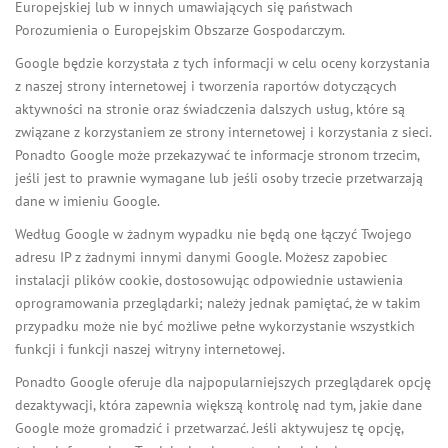
Europejskiej lub w innych umawiających się państwach
Porozumienia o Europejskim Obszarze Gospodarczym.
Google będzie korzystała z tych informacji w celu oceny korzystania
z naszej strony internetowej i tworzenia raportów dotyczących
aktywności na stronie oraz świadczenia dalszych usług, które są
związane z korzystaniem ze strony internetowej i korzystania z sieci.
Ponadto Google może przekazywać te informacje stronom trzecim,
jeśli jest to prawnie wymagane lub jeśli osoby trzecie przetwarzają
dane w imieniu Google.
Według Google w żadnym wypadku nie będą one łączyć Twojego
adresu IP z żadnymi innymi danymi Google. Możesz zapobiec
instalacji plików cookie, dostosowując odpowiednie ustawienia
oprogramowania przeglądarki; należy jednak pamiętać, że w takim
przypadku może nie być możliwe pełne wykorzystanie wszystkich
funkcji i funkcji naszej witryny internetowej.
Ponadto Google oferuje dla najpopularniejszych przeglądarek opcję
dezaktywacji, która zapewnia większą kontrolę nad tym, jakie dane
Google może gromadzić i przetwarzać. Jeśli aktywujesz tę opcję,