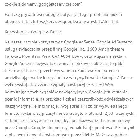
cookie z domeny „googleadservices.com”.
Politykę prywatności Google dotyczącą tego problemu można
obejrzeć tutaj: https://services.google.com/sitestats/de.html
Korzystanie z Google AdSense
Na naszej stronie korzystamy z Google AdSense. Google AdSense to
usługa świadczona przez firmę Google Inc., 1600 Amphitheatre
Parkway, Mountain View, CA 94034 USA w celu włączania reklam.
Google AdSense używa tak zwanych „plików cookie”, są to pliki
tekstowe, które są przechowywane na Państwa komputerze i
umożliwiają analizę korzystania z witryny. Ponadto Google AdSense
wykorzystuje tak zwane sygnały nawigacyjne w sieci Web.
Korzystając z tych sygnałów nawigacyjnych, Google jest w stanie
ocenić informacje, na przykład liczbę i częstotliwość odwiedzających
naszą witrynę. Te informacje, Twój adres IP i zbiór wyświetlanego
formatu reklamy są przesyłane do Google w Stanach Zjednoczonych,
są tam przechowywane i mogą być przekazywane stronom umowy
przez Google. Google nie połączy jednak Twojego adresu IP z innymi
zapisanymi danymi dostarczonymi przez Ciebie. Możesz zapobiec