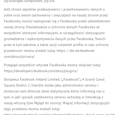
czy kliknąłeś komponent, czy nie.
Jeśli chcesz zapobiec przekazywaniu i przechowywaniu danych o
sobie oraz swoim zachowaniu i zwyczajach na naszej stronie przez
Facebooka, musisz wylogować się z Facebooka przed odwiedzeniem
naszej strony. Oświadczenie o ochronie danych Facebooka ze
wszystkimi istotnymi informacjami, w szczególności dotyczącymi
gromadzenia i wykorzystywania danych przez Facebooka, Twoich
praw w tym zakresie, a także opcji ustawień profilu w celu ochrony
prywatności można znaleźć tutaj: https: / /de-de.facebook-
com/about/privacy/
Przegląd wszystkich wtyczek Facebooka można obejrzeć tutaj:
https://developers.facebook.com/docs/plugins/
Dostawca Facebook Ireland Limited. („Facebook”), 4 Grand Canal
Square, Dublin 2, Irlandia działa jako administrator serwisu i
dostarcza nam zbiorcze dane statystyczne, które informują nas o
tym, w jaki sposób użytkownicy serwisu wchodzą w interakcję z
naszą witryną (tzw. Wgląd do strony). Więcej informacji dotyczących
tego problemu można znaleźć tutaj:
https://www.facebook.com/legal/terms/information_about_page_insigh