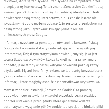
tekstowe, które są zapisywane i zapisywane na komputerze przez
przeglądarkę internetową. Te tak zwane „Conversion Cookies” tracą
ważność po 30 dniach i nie służą do osobistej identyfikacji. Jeśli
odwiedzasz naszą stronę internetową, a plik cookie jeszcze nie
wygasł, my i Google możemy zobaczyć, że zostałeś przeniesiony na
naszą stronę jako użytkownik, klikając jedną z reklam
umieszczonych przez Google.
Informacje uzyskane za pomocą „plików cookie konwersji” służą
Google do tworzenia statystyk odwiedzających naszą witrynę
internetową. Dzięki tym statystykom dowiadujemy się, jaka jest
łączna liczba użytkowników, którzy kliknęli na naszą reklamę, a
ponadto, jakie strony w naszej witrynie odwiedził później każdy
użytkownik. My ani inne firmy reklamowe lub osoby korzystające z
„Google adwords” w celach reklamowych nie otrzymujemy żadnych
informacji, które mogłyby osobiście zidentyfikować użytkownika.
Możesz zapobiec instalacji „Conversion Cookies” za pomocą
odpowiedniego ustawienia w swojej przeglądarce, na przykład
poprzez ustawienie przeglądarki, które generalnie wyłącza
automatyczne wysyłanie plików cookie lub specjalnie blokuje pliki